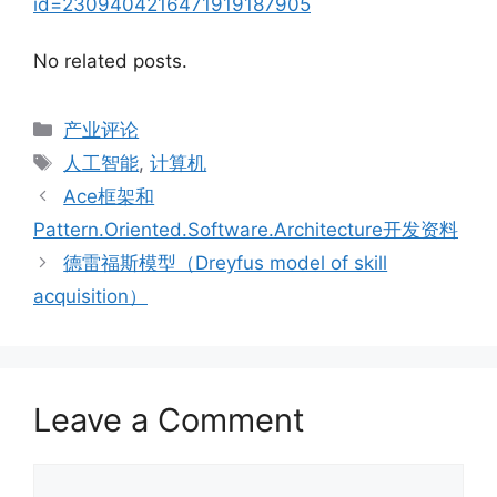
id=2309404216471919187905
No related posts.
Categories
产业评论
Tags
人工智能
,
计算机
Ace框架和
Pattern.Oriented.Software.Architecture开发资料
德雷福斯模型（Dreyfus model of skill
acquisition）
Leave a Comment
Comment