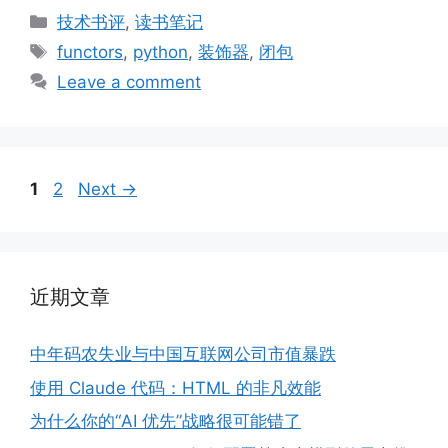
Categories
技术书评
,
读书笔记
Tags
functors
,
python
,
装饰器
,
闭包
Leave a comment
Page
Page
1
2
Next
→
近期文章
中年码农失业与中国互联网公司市值暴跌
使用 Claude 代码：HTML 的非凡效能
为什么你的“AI 优先”战略很可能错了