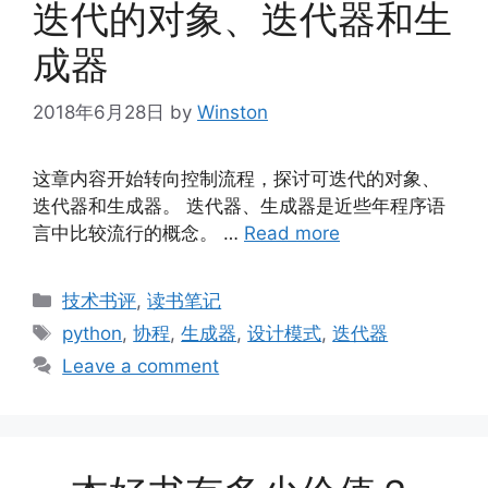
迭代的对象、迭代器和生
成器
2018年6月28日
by
Winston
这章内容开始转向控制流程，探讨可迭代的对象、
迭代器和生成器。 迭代器、生成器是近些年程序语
言中比较流行的概念。 …
Read more
Categories
技术书评
,
读书笔记
Tags
python
,
协程
,
生成器
,
设计模式
,
迭代器
Leave a comment