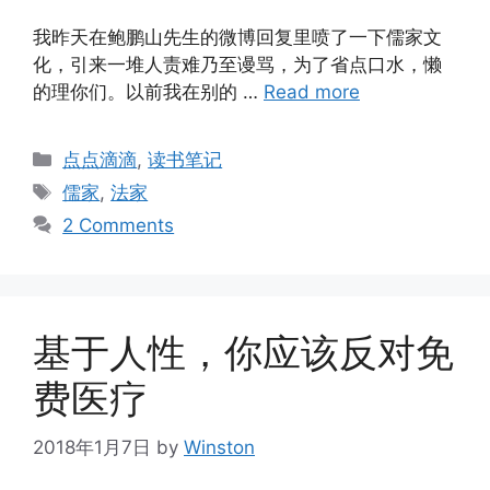
我昨天在鲍鹏山先生的微博回复里喷了一下儒家文
化，引来一堆人责难乃至谩骂，为了省点口水，懒
的理你们。以前我在别的 …
Read more
Categories
点点滴滴
,
读书笔记
Tags
儒家
,
法家
2 Comments
基于人性，你应该反对免
费医疗
2018年1月7日
by
Winston