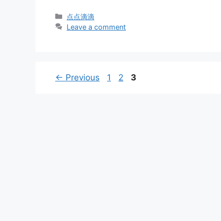
Categories
点点滴滴
Leave a comment
Page
Page
Page
←
Previous
1
2
3