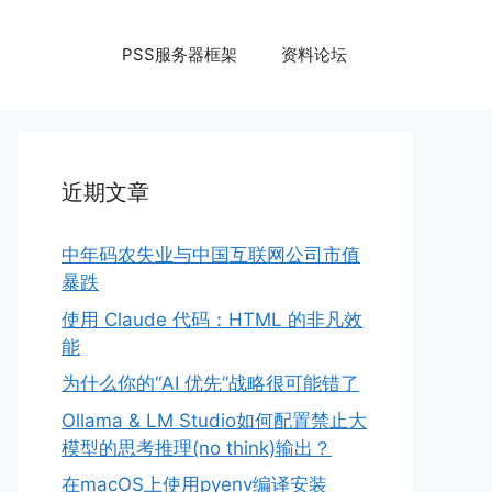
PSS服务器框架
资料论坛
近期文章
中年码农失业与中国互联网公司市值
暴跌
使用 Claude 代码：HTML 的非凡效
能
为什么你的“AI 优先”战略很可能错了
Ollama & LM Studio如何配置禁止大
模型的思考推理(no think)输出？
在macOS上使用pyenv编译安装