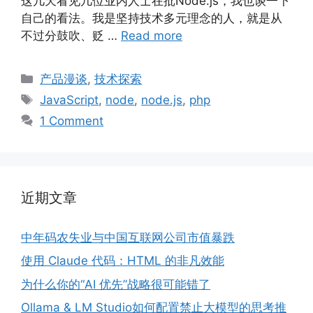
这几天看见几位业内人士在批Node.js，我也谈一下
自己的看法。我是坚持技术多元理念的人，就是从
不过分鼓吹、贬 …
Read more
Categories
产品漫谈
,
技术探索
Tags
JavaScript
,
node
,
node.js
,
php
1 Comment
近期文章
中年码农失业与中国互联网公司市值暴跌
使用 Claude 代码：HTML 的非凡效能
为什么你的“AI 优先”战略很可能错了
Ollama & LM Studio如何配置禁止大模型的思考推