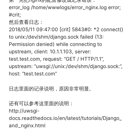
第一先把nginx的配置修改成记录错误：
error_log /home/wwwlogs/error_nginx.log error;
#crit;
然后查看日志：
2018/05/11 09:47:00 [crit] 5843#0: *2 connect()
to unix:/dev/shm/django.sock failed (13:
Permission denied) while connecting to
upstream, client: 10.1.1.103, server:
test.test.com, request: “GET / HTTP/1.1”,
upstream: “uwsgi://unix:/dev/shm/django.sock:”,
host: “test.test.com”
日志里面的记录说明，原因非常明显。
还有可以参考这里面的说明：
http://uwsgi-
docs.readthedocs.io/en/latest/tutorials/Django_
and_nginx.html