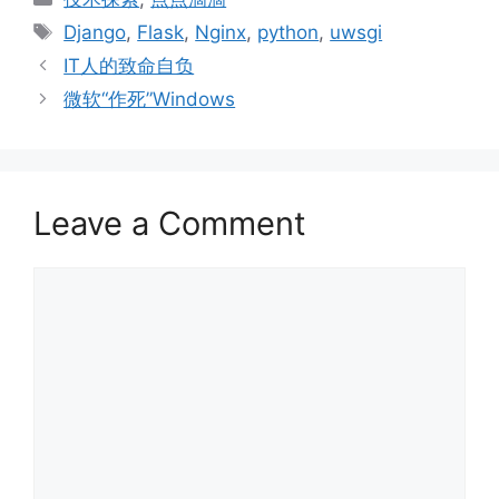
Tags
Django
,
Flask
,
Nginx
,
python
,
uwsgi
IT人的致命自负
微软“作死”Windows
Leave a Comment
Comment