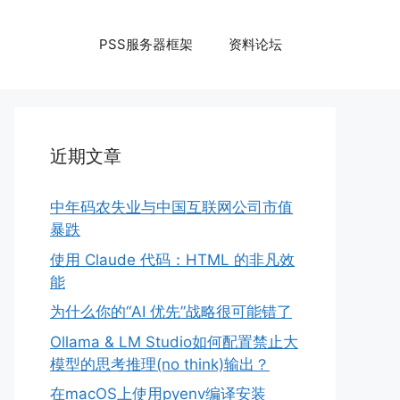
PSS服务器框架
资料论坛
近期文章
中年码农失业与中国互联网公司市值
暴跌
使用 Claude 代码：HTML 的非凡效
能
为什么你的“AI 优先”战略很可能错了
Ollama & LM Studio如何配置禁止大
模型的思考推理(no think)输出？
在macOS上使用pyenv编译安装