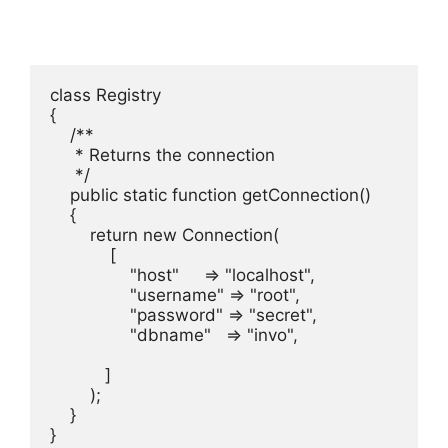
class Registry

{

    /**

     * Returns the connection

     */

    public static function getConnection()

    {

        return new Connection(

            [

                "host"     => "localhost",

                "username" => "root",

                "password" => "secret",

                "dbname"   => "invo",

           ]

        );

    }

}
