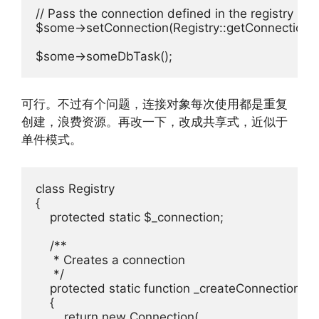
// Pass the connection defined in the registry

$some->setConnection(Registry::getConnection())
可行。不过有个问题，连接对象每次使用都是重复
创建，浪费资源。再改一下，改成共享式，近似于
单件模式。
class Registry

{

    protected static $_connection;

    /**

     * Creates a connection

     */

    protected static function _createConnection()

    {

        return new Connection(
