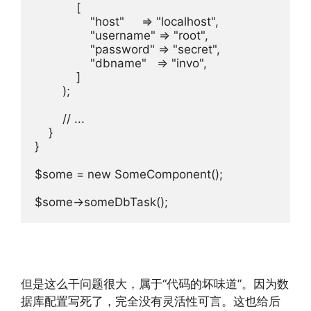
            [

                "host"     => "localhost",

                "username" => "root",

                "password" => "secret",

                "dbname"   => "invo",

            ]

        );

        // ...

    }

}

$some = new SomeComponent();

但是这么干问题很大，属于“代码的坏味道”。因为数
据库配置写死了，完全没有灵活性可言。这也给后