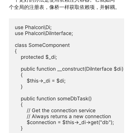
个全局的注册表，像桥一样获取依赖项，并解耦。
use Phalcon\Di;

use Phalcon\DiInterface;

class SomeComponent

{

    protected $_di;

    public function __construct(DiInterface $di)

    {

        $this->_di = $di;

    }

    public function someDbTask()

    {

        // Get the connection service

        // Always returns a new connection

        $connection = $this->_di->get("db");

    }
