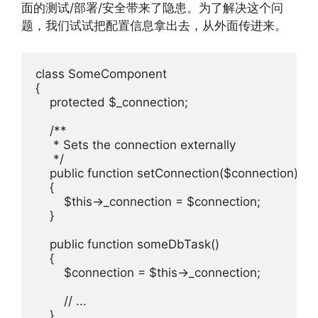
面的测试/部署/安全带来了隐患。为了解决这个问
题，我们试试把配置信息拿出去，从外面传进来。
class SomeComponent

{

    protected $_connection;

    /**

     * Sets the connection externally

     */

    public function setConnection($connection)

    {

        $this->_connection = $connection;

    }

    public function someDbTask()

    {

        $connection = $this->_connection;

        // ...

    }
