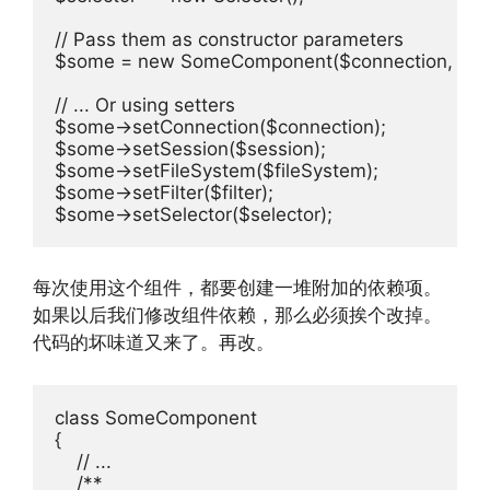
// Pass them as constructor parameters

$some = new SomeComponent($connection, $session
// ... Or using setters

$some->setConnection($connection);

$some->setSession($session);

$some->setFileSystem($fileSystem);

$some->setFilter($filter);

$some->setSelector($selector);
每次使用这个组件，都要创建一堆附加的依赖项。
如果以后我们修改组件依赖，那么必须挨个改掉。
代码的坏味道又来了。再改。
class SomeComponent

{

    // ...

    /**
