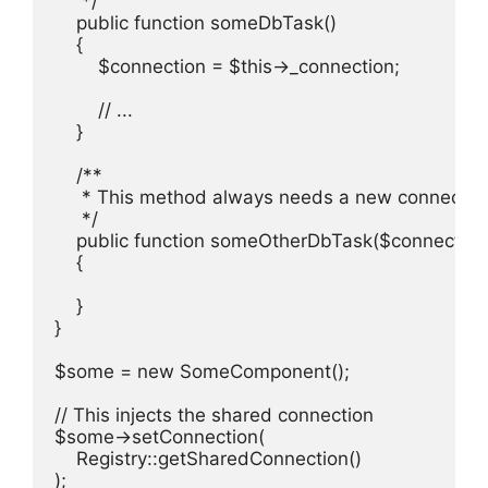
     */

    public function someDbTask()

    {

        $connection = $this->_connection;

        // ...

    }

    /**

     * This method always needs a new connection
     */

    public function someOtherDbTask($connection)
    {

    }

}

$some = new SomeComponent();

// This injects the shared connection

$some->setConnection(

    Registry::getSharedConnection()

);
