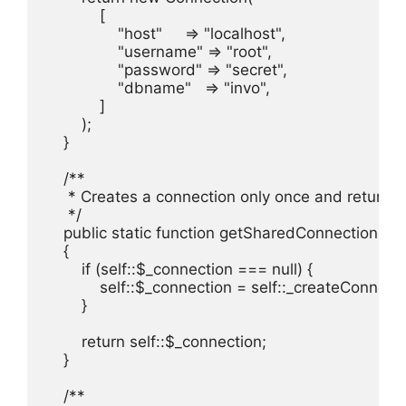
            [

                "host"     => "localhost",

                "username" => "root",

                "password" => "secret",

                "dbname"   => "invo",

            ]

        );

    }

    /**

     * Creates a connection only once and returns it
     */

    public static function getSharedConnection()

    {

        if (self::$_connection === null) {

            self::$_connection = self::_createConnectio
        }

        return self::$_connection;

    }

    /**
