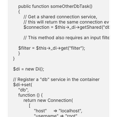
    public function someOtherDbTask()

    {

        // Get a shared connection service,

        // this will return the same connection every 
        $connection = $this->_di->getShared("db");

        // This method also requires an input filtering
    $filter = $this->_di->get("filter");

    }

}

$di = new Di();

// Register a "db" service in the container

$di->set(

    "db",

    function () {

        return new Connection(

            [

                "host"     => "localhost",

                "username" => "root",
