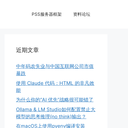
PSS服务器框架
资料论坛
近期文章
中年码农失业与中国互联网公司市值
暴跌
使用 Claude 代码：HTML 的非凡效
能
为什么你的“AI 优先”战略很可能错了
Ollama & LM Studio如何配置禁止大
模型的思考推理(no think)输出？
在macOS上使用pyenv编译安装