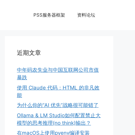
PSS服务器框架
资料论坛
近期文章
中年码农失业与中国互联网公司市值
暴跌
使用 Claude 代码：HTML 的非凡效
能
为什么你的“AI 优先”战略很可能错了
Ollama & LM Studio如何配置禁止大
模型的思考推理(no think)输出？
在macOS上使用pyenv编译安装