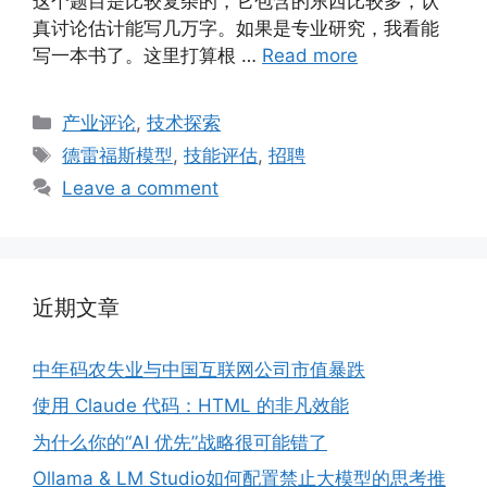
这个题目是比较复杂的，它包含的东西比较多，认
真讨论估计能写几万字。如果是专业研究，我看能
写一本书了。这里打算根 …
Read more
Categories
产业评论
,
技术探索
Tags
德雷福斯模型
,
技能评估
,
招聘
Leave a comment
近期文章
中年码农失业与中国互联网公司市值暴跌
使用 Claude 代码：HTML 的非凡效能
为什么你的“AI 优先”战略很可能错了
Ollama & LM Studio如何配置禁止大模型的思考推