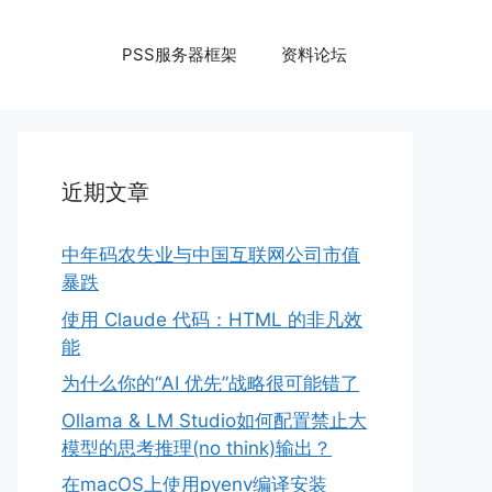
PSS服务器框架
资料论坛
近期文章
中年码农失业与中国互联网公司市值
暴跌
使用 Claude 代码：HTML 的非凡效
能
为什么你的“AI 优先”战略很可能错了
Ollama & LM Studio如何配置禁止大
模型的思考推理(no think)输出？
在macOS上使用pyenv编译安装