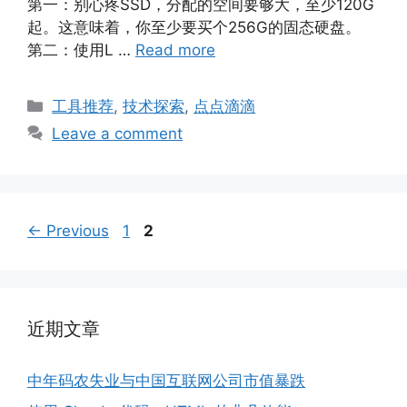
第一：别心疼SSD，分配的空间要够大，至少120G
起。这意味着，你至少要买个256G的固态硬盘。
第二：使用L …
Read more
Categories
工具推荐
,
技术探索
,
点点滴滴
Leave a comment
Page
Page
←
Previous
1
2
近期文章
中年码农失业与中国互联网公司市值暴跌